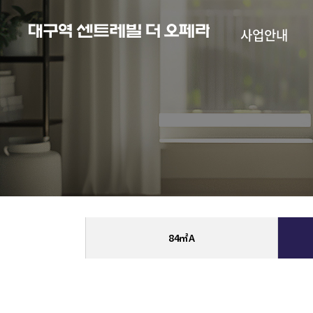
본문으로
건너뛰기
사업안내
84㎡A