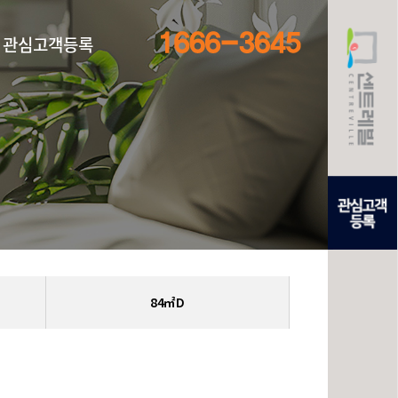
관심고객등록
84㎡D